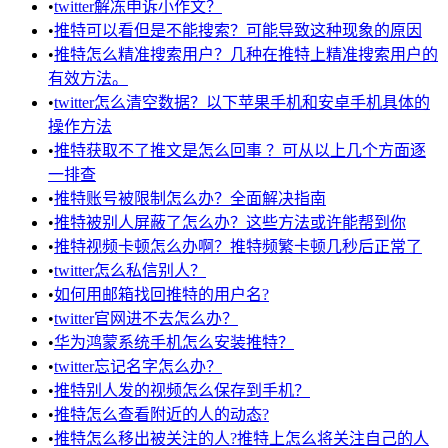
•
twitter解冻申诉小作文？
•
推特可以看但是不能搜索？可能导致这种现象的原因
•
推特怎么精准搜索用户？几种在推特上精准搜索用户的
有效方法。
•
twitter怎么清空数据？以下苹果手机和安卓手机具体的
操作方法
•
推特获取不了推文是怎么回事 ？可从以上几个方面逐
一排查
•
推特账号被限制怎么办？全面解决指南
•
推特被别人屏蔽了怎么办？这些方法或许能帮到你
•
推特视频卡顿怎么办啊？推特频繁卡顿几秒后正常了
•
twitter怎么私信别人？
•
如何用邮箱找回推特的用户名?
•
twitter官网进不去怎么办？
•
华为鸿蒙系统手机怎么安装推特？
•
twitter忘记名字怎么办？
•
推特别人发的视频怎么保存到手机？
•
推特怎么查看附近的人的动态?
•
推特怎么移出被关注的人?推特上怎么将关注自己的人