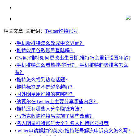
相关文章
关键词：
Twitter
推特账号
•
手机版推特怎么改成中文界面？
•
推特能用谷歌账号登陆吗？
•
Twitter推特如何更改出生日期,推特怎么重新设置年龄?
•
手机推特怎么看热搜排行榜，手机推特趋势排名怎么
看？
•
推特怎么找到热点话题？
•
推特标签是不是越多越好？
•
国外明星用推特的有哪些？
•
纳瓦尔在Twitter上主要分享哪些内容？
•
推特还有哪些人分享赚钱方法？
•
马斯克收购推特后实施了哪些改革？
•
名人明星推特账号大全？名人推特账号推荐
•
twitter申请解封的英文?推特账号解冻申诉英文怎么写？