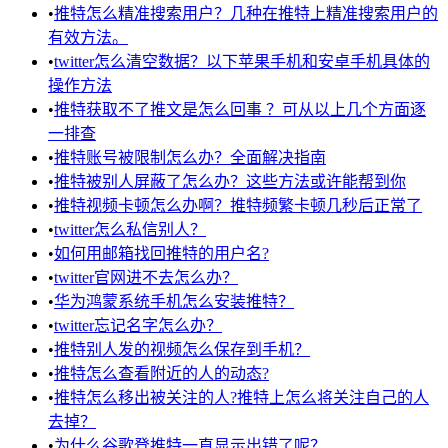
•
推特怎么精准搜索用户？几种在推特上精准搜索用户的
有效方法。
•
twitter怎么清空数据？以下苹果手机和安卓手机具体的
操作方法
•
推特获取不了推文是怎么回事 ？可从以上几个方面逐
一排查
•
推特账号被限制怎么办？全面解决指南
•
推特被别人屏蔽了怎么办？这些方法或许能帮到你
•
推特视频卡顿怎么办啊？推特频繁卡顿几秒后正常了
•
twitter怎么私信别人？
•
如何用邮箱找回推特的用户名?
•
twitter官网进不去怎么办？
•
华为鸿蒙系统手机怎么安装推特？
•
twitter忘记名字怎么办？
•
推特别人发的视频怎么保存到手机？
•
推特怎么查看附近的人的动态?
•
推特怎么移出被关注的人?推特上怎么将关注自己的人
去掉？
•
为什么谷歌登推特一直显示出错了呢？