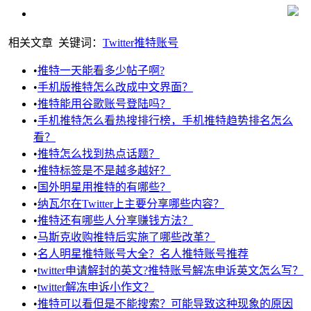
相关文章
关键词：
Twitter
推特账号
•
推特一天能看多少帖子啊?
•
手机版推特怎么改成中文界面？
•
推特能用谷歌账号登陆吗？
•
手机推特怎么看热搜排行榜，手机推特趋势排名怎么
看？
•
推特怎么找到热点话题？
•
推特标签是不是越多越好？
•
国外明星用推特的有哪些？
•
纳瓦尔在Twitter上主要分享哪些内容？
•
推特还有哪些人分享赚钱方法？
•
马斯克收购推特后实施了哪些改革？
•
名人明星推特账号大全？名人推特账号推荐
•
twitter申请解封的英文?推特账号解冻申诉英文怎么写？
•
twitter解冻申诉小作文？
•
推特可以看但是不能搜索？可能导致这种现象的原因