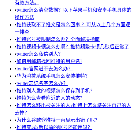
有效方法。
•
twitter怎么清空数据？以下苹果手机和安卓手机具体的
操作方法
•
推特获取不了推文是怎么回事 ？可从以上几个方面逐
一排查
•
推特账号被限制怎么办？全面解决指南
•
推特视频卡顿怎么办啊？推特频繁卡顿几秒后正常了
•
twitter怎么私信别人？
•
如何用邮箱找回推特的用户名?
•
twitter官网进不去怎么办？
•
华为鸿蒙系统手机怎么安装推特？
•
twitter忘记名字怎么办？
•
推特别人发的视频怎么保存到手机？
•
推特怎么查看附近的人的动态?
•
推特怎么移出被关注的人?推特上怎么将关注自己的人
去掉？
•
为什么谷歌登推特一直显示出错了呢？
•
推特变成x后以前的账号还能用吗？