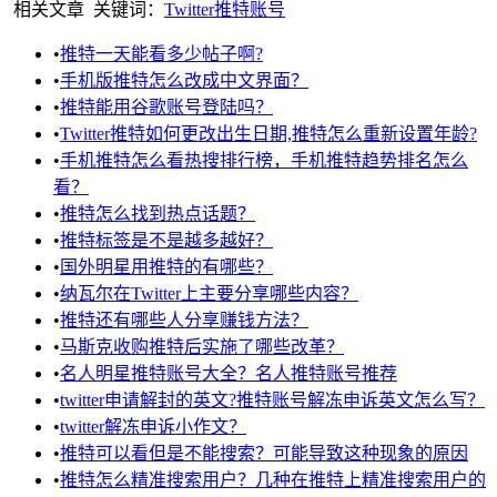
相关文章
关键词：
Twitter
推特账号
•
推特一天能看多少帖子啊?
•
手机版推特怎么改成中文界面？
•
推特能用谷歌账号登陆吗？
•
Twitter推特如何更改出生日期,推特怎么重新设置年龄?
•
手机推特怎么看热搜排行榜，手机推特趋势排名怎么
看？
•
推特怎么找到热点话题？
•
推特标签是不是越多越好？
•
国外明星用推特的有哪些？
•
纳瓦尔在Twitter上主要分享哪些内容？
•
推特还有哪些人分享赚钱方法？
•
马斯克收购推特后实施了哪些改革？
•
名人明星推特账号大全？名人推特账号推荐
•
twitter申请解封的英文?推特账号解冻申诉英文怎么写？
•
twitter解冻申诉小作文？
•
推特可以看但是不能搜索？可能导致这种现象的原因
•
推特怎么精准搜索用户？几种在推特上精准搜索用户的