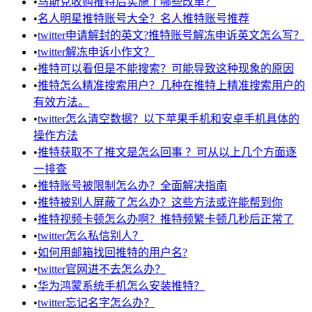
•
马斯克收购推特后实施了哪些改革？
•
名人明星推特账号大全？名人推特账号推荐
•
twitter申请解封的英文?推特账号解冻申诉英文怎么写？
•
twitter解冻申诉小作文？
•
推特可以看但是不能搜索？可能导致这种现象的原因
•
推特怎么精准搜索用户？几种在推特上精准搜索用户的
有效方法。
•
twitter怎么清空数据？以下苹果手机和安卓手机具体的
操作方法
•
推特获取不了推文是怎么回事 ？可从以上几个方面逐
一排查
•
推特账号被限制怎么办？全面解决指南
•
推特被别人屏蔽了怎么办？这些方法或许能帮到你
•
推特视频卡顿怎么办啊？推特频繁卡顿几秒后正常了
•
twitter怎么私信别人？
•
如何用邮箱找回推特的用户名?
•
twitter官网进不去怎么办？
•
华为鸿蒙系统手机怎么安装推特？
•
twitter忘记名字怎么办？