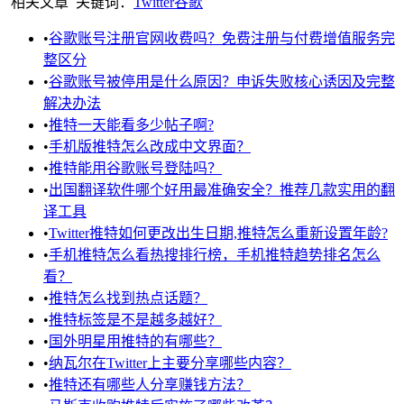
相关文章
关键词：
Twitter
谷歌
•
谷歌账号注册官网收费吗？免费注册与付费增值服务完
整区分
•
谷歌账号被停用是什么原因？申诉失败核心诱因及完整
解决办法
•
推特一天能看多少帖子啊?
•
手机版推特怎么改成中文界面？
•
推特能用谷歌账号登陆吗？
•
出国翻译软件哪个好用最准确安全？推荐几款实用的翻
译工具
•
Twitter推特如何更改出生日期,推特怎么重新设置年龄?
•
手机推特怎么看热搜排行榜，手机推特趋势排名怎么
看？
•
推特怎么找到热点话题？
•
推特标签是不是越多越好？
•
国外明星用推特的有哪些？
•
纳瓦尔在Twitter上主要分享哪些内容？
•
推特还有哪些人分享赚钱方法？