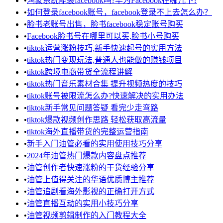
•
鸿蒙系统能装facebook吗?华为Facebook在哪儿下?
•
如何登录facebook账号，facebook登录不上去怎么办？
•
脸书老账号出售，脸书facebook稳定账号购买
•
Facebook脸书号在哪里可以买,脸书小号购买
•
tiktok运营涨粉技巧,新手快速起号的实用方法
•
tiktok热门变现玩法,普通人也能做的赚钱项目
•
tiktok跨境电商带货全流程讲解
•
tiktok热门音乐素材合集 提升视频热度的技巧
•
tiktok账号被限流怎么办?快速解决的实用办法
•
tiktok新手常见问题答疑 看完少走弯路
•
tiktok爆款视频创作思路 轻松获取高流量
•
tiktok海外直播带货的完整运营指南
•
新手入门油管必看的实用使用技巧分享
•
2024年油管热门爆款内容盘点推荐
•
油管创作者快速涨粉的干货经验分享
•
油管上值得关注的华语优质博主推荐
•
油管追剧看海外影视的正确打开方式
•
油管直播互动的实用小技巧分享
•
油管视频剪辑制作的入门教程大全